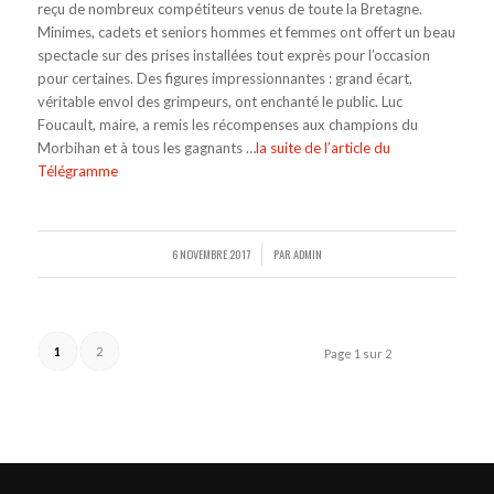
reçu de nombreux compétiteurs venus de toute la Bretagne.
Minimes, cadets et seniors hommes et femmes ont offert un beau
spectacle sur des prises installées tout exprès pour l’occasion
pour certaines. Des figures impressionnantes : grand écart,
véritable envol des grimpeurs, ont enchanté le public. Luc
Foucault, maire, a remis les récompenses aux champions du
Morbihan et à tous les gagnants …
la suite de l’article du
Télégramme
6 NOVEMBRE 2017
PAR
ADMIN
/
1
2
Page 1 sur 2