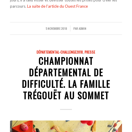
jours, il a fallu visser et dévisser toutes les prises pour créer les
parcours.
La suite de l’article du Ouest France
5 NOVEMBRE 2018
PAR
ADMIN
/
DÉPARTEMENTAL-CHALLENGE2018
,
PRESSE
CHAMPIONNAT
DÉPARTEMENTAL DE
DIFFICULTÉ. LA FAMILLE
TRÉGOUËT AU SOMMET