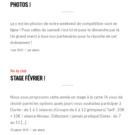
PHOTOS !
ça y est les photos de notre weekend de compétition sont en
ligne ! Pour celles du samedi c’est ici et pour le dimanche par là
Un grand merci à tous nos partenaires pour la réussite de cet
évènement !
1 mai 2022
par
admin
/
Vie du club
STAGE FÉVRIER !
Nous vous proposons cette année un stage à la carte !A vous de
choisir parmi les options quels jours vous souhaitez participer ;)
Durée : de 1 à 5 séances (Groupe de 6 à 12 grimpeurs) Tarif : 20€
+ 10€ / séance Niveau : Débutant / jamais pratiqué Dates : du 7
au 11 […]
23 janvier 2022
par
admin
/