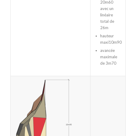
20m60
avec un
linéaire
total de
26m
hauteur
maxi10m90
avancée
maximale
de 3m70