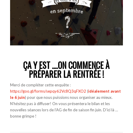
ÇA Y EST ….ON COMMENCE À
PRÉPARER LA RENTRÉE !
Merci de compléter cette enquête :
https://goo.gl/forms/sepqy62Vc8Q3qFXO2
(
idéalement avant
le 6 juin
) pour que nous puissions nous organiser au mieux.
N’hésitez pas à diffuser! On vous présentera le bilan et les
nouvelles séances lors de l’AG de fin de saison fin juin. D’ici là …
bonne grimpe !