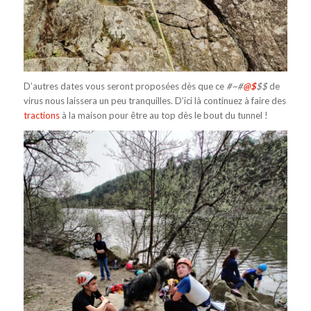
D’autres dates vous seront proposées dès que ce
#~#
@$
$$
de
virus nous laissera un peu tranquilles. D’ici là continuez à faire des
tractions
à la maison pour être au top dès le bout du tunnel !