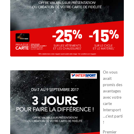
On vous
avait
promis des
avantages
avec votre
carte
Intersport
…c’est parti
!
Premier