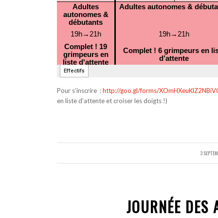
Pour s’inscrire :
http://goo.gl/forms/XOmHXeuKlZ2NBiV
en liste d’attente et croiser les doigts !)
3 SEPTE
/
JOURNÉE DES A