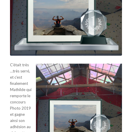
C’était très
…très serré,
et c’est
finalement
Mathilde qui
remporte le
concours
Photo 2019
et gagne
ainsi son
adhésion au