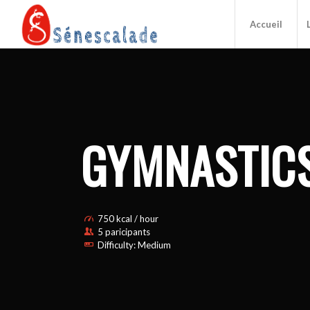
Accueil
GYMNASTIC
750 kcal / hour
5 paricipants
Difficulty: Medium