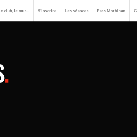
Le club, le mur…
S’inscrire
Les séances
Pass Morbihan
G
S
.