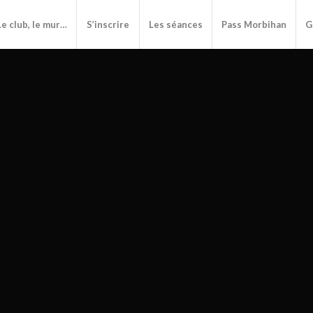
Le club, le mur…
S’inscrire
Les séances
Pass Morbihan
G