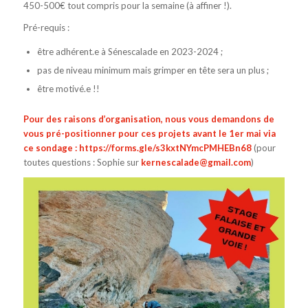
450-500€ tout compris pour la semaine (à affiner !).
Pré-requis :
être adhérent.e à Sénescalade en 2023-2024 ;
pas de niveau minimum mais grimper en tête sera un plus ;
être motivé.e !!
Pour des raisons d’organisation, nous vous demandons de
vous pré-positionner pour ces projets avant le 1er mai via
ce sondage :
https://forms.gle/s3kxtNYmcPMHEBn68
(pour
toutes questions : Sophie sur
kernescalade@gmail.com
)