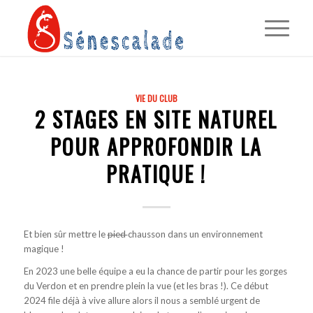
VIE DU CLUB
2 STAGES EN SITE NATUREL
POUR APPROFONDIR LA
PRATIQUE !
Et bien sûr mettre le
pied
chausson dans un environnement
magique !
En 2023 une belle équipe a eu la chance de partir pour les gorges
du Verdon et en prendre plein la vue (et les bras !). Ce début
2024 file déjà à vive allure alors il nous a semblé urgent de